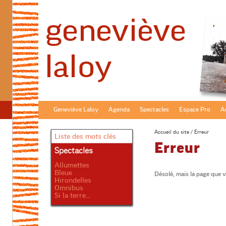
Geneviève Laloy
Agenda
Spectacles
Espace Pro
Au
Accueil du site
/ Erreur
Liste des mots clés
Erreur
Spectacles
Allumettes
Bleue
Désolé, mais la page que 
Hirondelles
Omnibus
Si la terre...