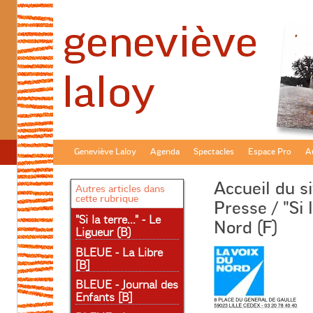
Geneviève Laloy
Agenda
Spectacles
Espace Pro
Au
Accueil du si
Autres articles dans
cette rubrique
Presse
/ "Si 
"Si la terre..." - Le
Nord (F)
Ligueur (B)
BLEUE - La Libre
[B]
BLEUE - Journal des
Enfants [B]