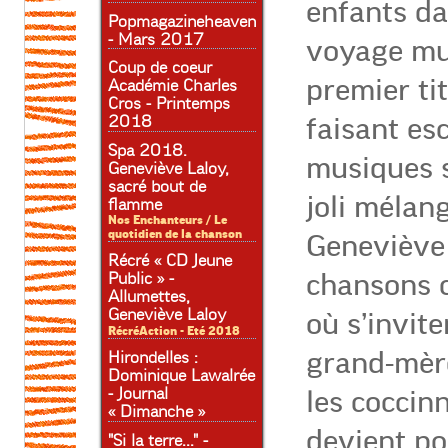
enfants d
Popmagazineheaven
- Mars 2017
voyage mus
Coup de coeur
premier ti
Académie Charles
Cros - Printemps
faisant esc
2018
Spa 2018.
musiques 
Geneviève Laloy,
sacré bout de
joli mélang
flamme
Nos Enchanteurs / Le
quotidien de la chanson
Geneviève 
Récré « CD Jeune
chansons c
Public » -
Allumettes,
Geneviève Laloy
où s’invite
RécréAction - Eté 2018
grand-mère
Hirondelles :
Dominique Lawalrée
- Journal
les coccinn
« Dimanche »
devient po
"Si la terre..." -