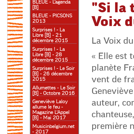
BLEUE - L’agenda
"Si la 
[B]
BLEUE - PICSONS
Voix d
2013
Surprises ! - La
Libre [B] - 21
La Voix d
décembre 2015
Surprises ! - La
« Elle est 
Libre [B] - 28
décembre 2015
planète Fr
Surprises ! - Le Soir
[B] - 26 décembre
vent de fr
2015
Allumettes - Le Soir
Geneviève 
[B] - Octobre 2016
auteur, co
Geneviève Laloy
allume le feu -
chanteuse,
Magazine L’Appel
[B] - Mai 2017
première n
Musicinbelgium.net
- 2017