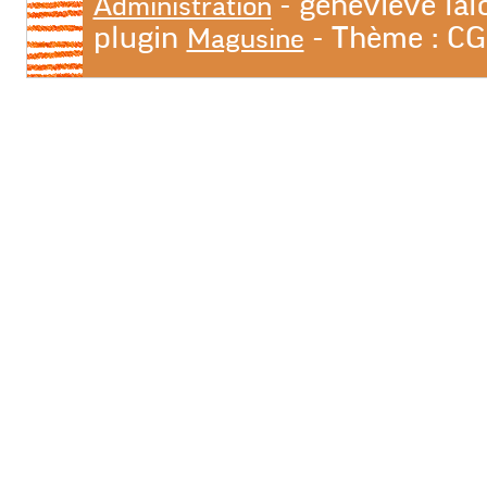
- geneviève lal
Administration
plugin
- Thème : C
Magusine