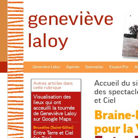
Geneviève Laloy
Agenda
Spectacles
Espace Pro
Au
Accueil du si
Autres articles dans
cette rubrique
des spectacl
Visualisation des
et Ciel
lieux qui ont
acceuilli la tournée
Braine-l
de Geneviève Laloy
sur Google Maps
pour la
Bruxelles (Saint-Gilles)
Entre Terre et Ciel