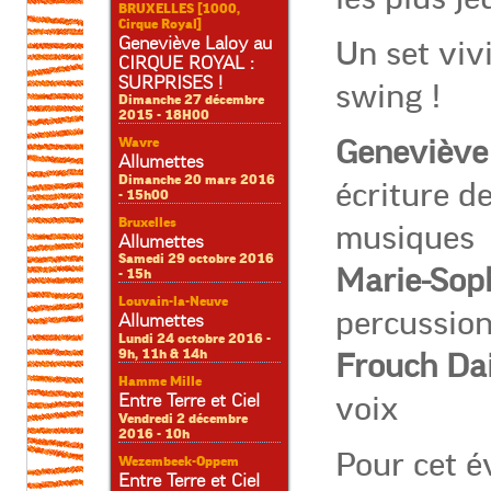
BRUXELLES [1000,
Cirque Royal]
Geneviève Laloy au
Un set vivi
CIRQUE ROYAL :
SURPRISES !
swing !
Dimanche 27 décembre
2015 - 18H00
Geneviève
Wavre
Allumettes
Dimanche 20 mars 2016
écriture d
- 15h00
Bruxelles
musiques
Allumettes
Samedi 29 octobre 2016
Marie-Soph
- 15h
Louvain-la-Neuve
percussion
Allumettes
Lundi 24 octobre 2016 -
9h, 11h & 14h
Frouch Da
Hamme Mille
voix
Entre Terre et Ciel
Vendredi 2 décembre
2016 - 10h
Pour cet 
Wezembeek-Oppem
Entre Terre et Ciel