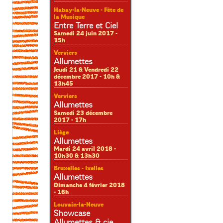
Habay-la-Neuve - Fête de
la Musique
Entre Terre et Ciel
Samedi 24 juin 2017 -
15h
Verviers
Allumettes
Jeudi 21 & Vendredi 22
décembre 2017 - 10h &
13h45
Verviers
Allumettes
Samedi 23 décembre
2017 - 17h
Liège
Allumettes
Mardi 24 avril 2018 -
10h30 & 13h30
Bruxelles - Ixelles
Allumettes
Dimanche 4 février 2018
- 16h
Louvain-la-Neuve
Showcase
Allumettes & cie