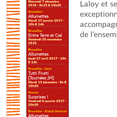
Laloy et s
Mercredi 7 décembre
2016 - 9h15 & 10h45
exception
Rochefort
Allumettes
Mardi 17 janvier 2017 -
accompagn
10h & 14h
Bruxelles
de l’ensem
Entre Terre et Ciel
Vendredi 25 novembre
2016
Bruxelles
Allumettes
Jeudi 27 avril 2017 - 10h
& 14h
Bruxelles - Jette
Tutti Frutti
(Tournées JM)
Mardi 13 décembre - 9h &
10h30
Namur
Surprises !
Vendredi 6 janvier 2017 -
20h30
Bruxelles - Kidzik Festival
Allumettes