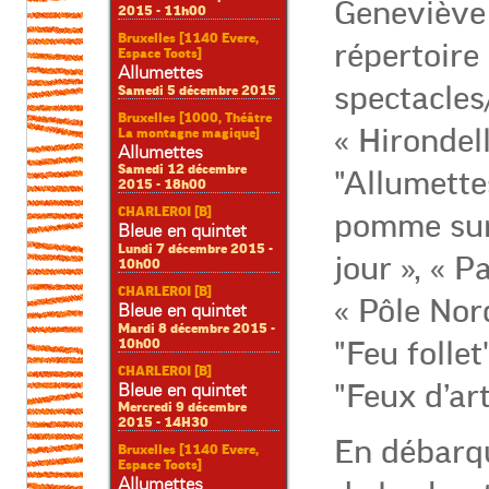
Geneviève 
2015 - 11h00
Bruxelles [1140 Evere,
répertoire
Espace Toots]
Allumettes
spectacles/
Samedi 5 décembre 2015
Bruxelles [1000, Théâtre
« Hirondell
La montagne magique]
Allumettes
Samedi 12 décembre
"Allumett
2015 - 18h00
CHARLEROI [B]
pomme sur
Bleue en quintet
Lundi 7 décembre 2015 -
jour », « P
10h00
CHARLEROI [B]
« Pôle Nord
Bleue en quintet
Mardi 8 décembre 2015 -
10h00
"Feu follet
CHARLEROI [B]
"Feux d’arti
Bleue en quintet
Mercredi 9 décembre
2015 - 14H30
En débarqu
Bruxelles [1140 Evere,
Espace Toots]
Allumettes