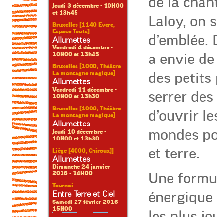
de la chan
Jeudi 3 décembre - 10H00
et 13h45
Laloy, on s
Bruxelles [1140 Evere,
Espace Toots]
d’emblée. 
Allumettes
Vendredi 4 décembre -
10H00 et 13h45
a envie de 
Bruxelles [1000, Théâtre
La montagne magique]
des petits
Allumettes
Vendredi 11 décembre -
serrer des
10H00 et 13h30
Bruxelles [1000, Théâtre
d’ouvrir le
La montagne magique]
Allumettes
mondes pos
Jeudi 10 décembre -
10H00 et 13h30
et terre.
Liège [4000, Chiroux)]
Allumettes
Dimanche 24 janvier
2016 - 14H00
Une formul
Tournai
énergique 
Entre Terre et Ciel
Samedi 27 février 2016 -
15H00
les plus je