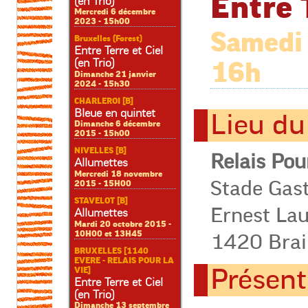
Entre 
(en Trio)
Mercredi 6 décembre
2023 - 15h00
Samedi 
Bruxelles (Forest)
Entre Terre et Ciel
(en Trio)
16h
Dimanche 21 janvier
2024 - 15h30
CHARLEROI [B]
Bleue en quintet
Lieu du
Dimanche 6 décembre
2015 - 15h00
NIVELLES [B]
Relais Pou
Allumettes
Mercredi 18 novembre
Stade Gast
2015 - 15H00
STAVELOT [B]
Ernest La
Allumettes
Mardi 20 octobre 2015 -
10H00 et 13H45
1420 Brain
BRUXELLES [1140
EVERE - RELAIS POUR LA
Présent
VIE]
Entre Terre et Ciel
(en Trio)
Dimanche 13 septembre